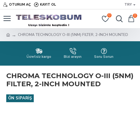
OTURUM AÇ
KAYIT OL
TRY
0
0
CHROMA TECHNOLOGY O-III (5NM) FILTER, 2-INCH MOUNTED
Ücretsiz kargo
Bizi arayın
Soru Sorun
CHROMA TECHNOLOGY O-III (5NM)
FILTER, 2-INCH MOUNTED
ÖN SIPARIŞ