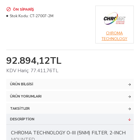
ÖN SIPARIŞ
Stok Kodu:
CT-27007-2M
CHROMA
TECHNOLOGY
92.894,12TL
KDV Hariç: 77.411,76TL
ÜRÜN BILGISI
ÜRÜN YORUMLARI
TAKSITLER
DESCRIPTION
CHROMA TECHNOLOGY O-III (5NM) FILTER, 2-INCH
MOUNTED