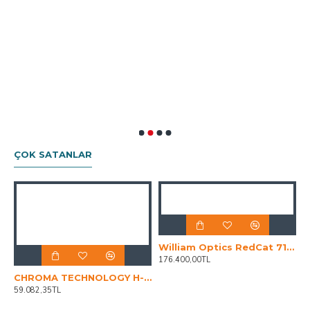
4
ÇOK SATANLAR
cuser Monorail R96 2"
William Optics RedCat 71 APO 350mm f/4.9
176.400,00TL
CHROMA TECHNOLOGY H-ALPHA (5NM) FILTER, 36 MM DIAMETER UNMOUNTED
59.082,35TL