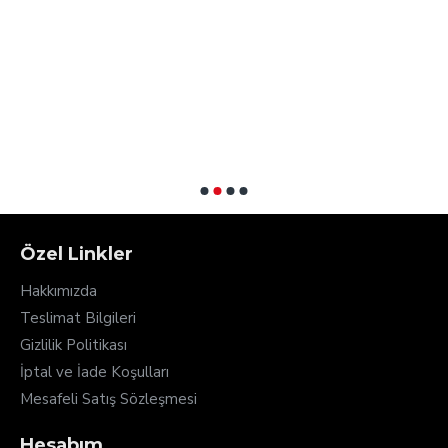
G
1
Özel Linkler
Hakkımızda
Teslimat Bilgileri
Gizlilik Politikası
İptal ve İade Koşulları
Mesafeli Satış Sözleşmesi
Hesabım